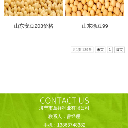
山东安豆203价格
山东徐豆99
共1页 139条
末页
1
首页
济宁市圣祥种业有限公司
联系人：曹经理
手机：13863748382