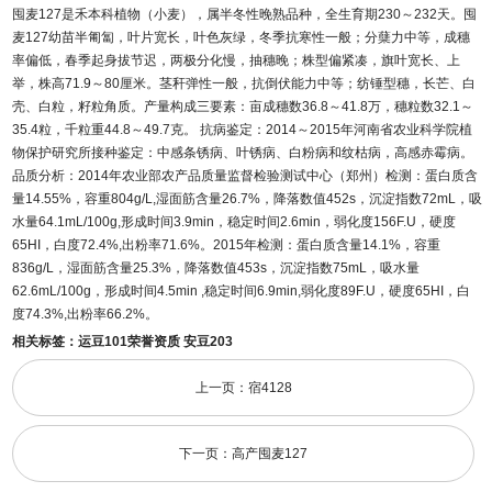
囤麦127是禾本科植物（小麦），属半冬性晚熟品种，全生育期230～232天。囤
麦127幼苗半匍匐，叶片宽长，叶色灰绿，冬季抗寒性一般；分蘖力中等，成穗
率偏低，春季起身拔节迟，两极分化慢，抽穗晚；株型偏紧凑，旗叶宽长、上
举，株高71.9～80厘米。茎秆弹性一般，抗倒伏能力中等；纺锤型穗，长芒、白
壳、白粒，籽粒角质。产量构成三要素：亩成穗数36.8～41.8万，穗粒数32.1～
35.4粒，千粒重44.8～49.7克。 抗病鉴定：2014～2015年河南省农业科学院植
物保护研究所接种鉴定：中感条锈病、叶锈病、白粉病和纹枯病，高感赤霉病。
品质分析：2014年农业部农产品质量监督检验测试中心（郑州）检测：蛋白质含
量14.55%，容重804g/L,湿面筋含量26.7%，降落数值452s，沉淀指数72mL，吸
水量64.1mL/100g,形成时间3.9min，稳定时间2.6min，弱化度156F.U，硬度
65HI，白度72.4%,出粉率71.6%。2015年检测：蛋白质含量14.1%，容重
836g/L，湿面筋含量25.3%，降落数值453s，沉淀指数75mL，吸水量
62.6mL/100g，形成时间4.5min ,稳定时间6.9min,弱化度89F.U，硬度65HI，白
度74.3%,出粉率66.2%。
相关标签：
运豆101荣誉资质
安豆203
上一页：宿4128
下一页：高产囤麦127