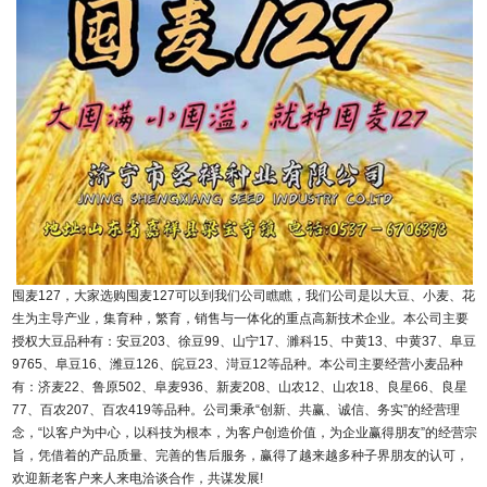
囤麦127
，大家选购囤麦127可以到我们公司瞧瞧，我们公司是以大豆、小麦、花
生为主导产业，集育种，繁育，销售与一体化的重点高新技术企业。本公司主要
授权大豆品种有：安豆203、徐豆99、山宁17、濉科15、中黄13、中黄37、阜豆
9765、阜豆16、潍豆126、皖豆23、渮豆12等品种。本公司主要经营小麦品种
有：济麦22、鲁原502、阜麦936、新麦208、山农12、山农18、良星66、良星
77、百农207、百农419等品种。公司秉承“创新、共赢、诚信、务实”的经营理
念，“以客户为中心，以科技为根本，为客户创造价值，为企业赢得朋友”的经营宗
旨，凭借着的产品质量、完善的售后服务，赢得了越来越多种子界朋友的认可，
欢迎新老客户来人来电洽谈合作，共谋发展!